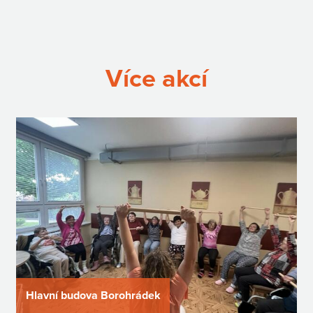
Více akcí
Hlavní budova Borohrádek