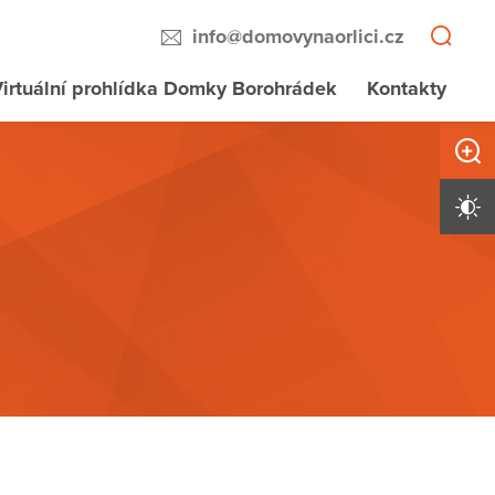
info@domovynaorlici.cz
irtuální prohlídka Domky Borohrádek
Kontakty
Zvětši
Vysoký 