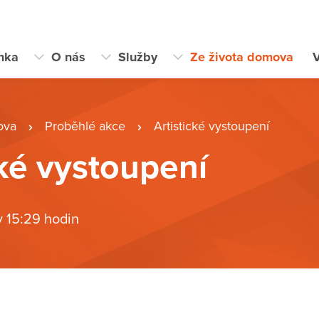
ánka
O nás
Služby
Ze života domova
V
ova
Proběhlé akce
Artistické vystoupení
cké vystoupení
v 15:29 hodin