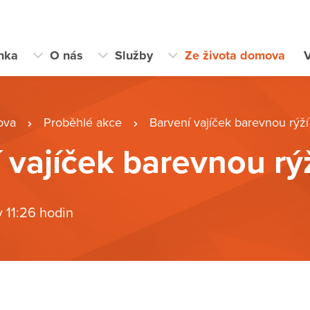
ánka
O nás
Služby
Ze života domova
V
ova
Proběhlé akce
Barvení vajíček barevnou rýží
 vajíček barevnou rý
v 11:26 hodin