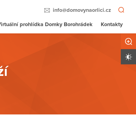
info@domovynaorlici.cz
irtuální prohlídka Domky Borohrádek
Kontakty
Zvětši
Vysoký 
ží