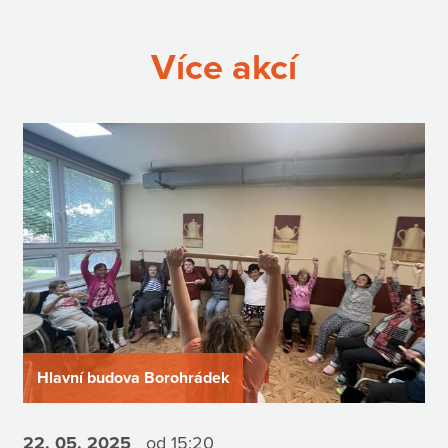
Více akcí
Hlavní budova Borohrádek
22. 05.
2025
od 15:20