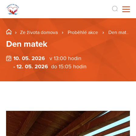
Ze života domova
Proběhlé akce
Den matek
Den matek
10. 05. 2026
v 13:00 hodin
- 12. 05. 2026
do 15:05 hodin