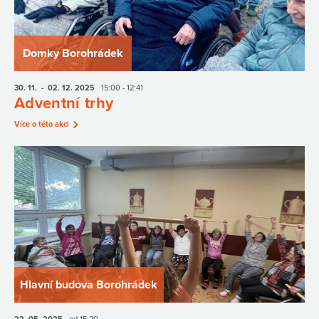
Domky Borohrádek
30. 11.
- 02. 12.
2025
15:00 - 12:41
Adventní trhy
Více o této akci
Hlavní budova Borohrádek