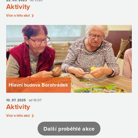
22. 05.
2025
od 15:20
Aktivity
Více o této akci
Hlavní budova Borohrádek
10. 07.
2025
od 16:07
Aktivity
Více o této akci
Další proběhlé akce