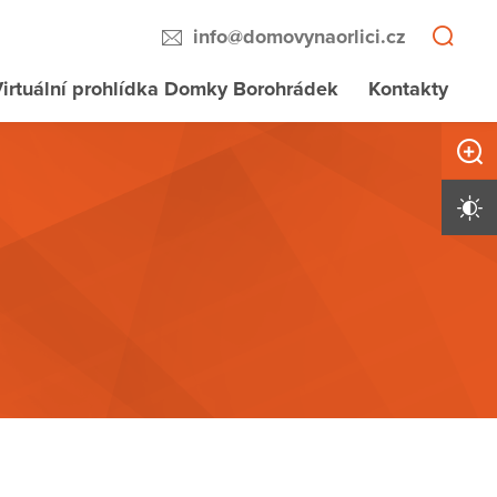
info@domovynaorlici.cz
irtuální prohlídka Domky Borohrádek
Kontakty
Zvětši
Vysoký 