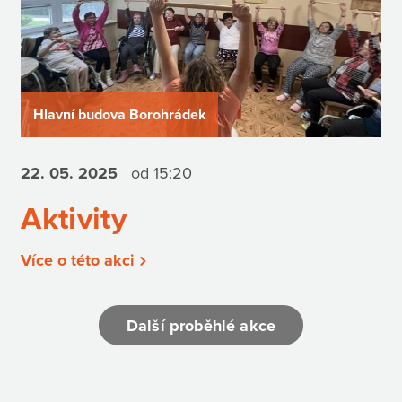
Hlavní budova Borohrádek
22. 05.
2025
od 15:20
Aktivity
Více o této akci
Další proběhlé akce