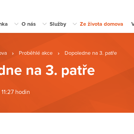
ánka
O nás
Služby
Ze života domova
V
ova
Proběhlé akce
Dopoledne na 3. patře
ne na 3. patře
 11:27 hodin