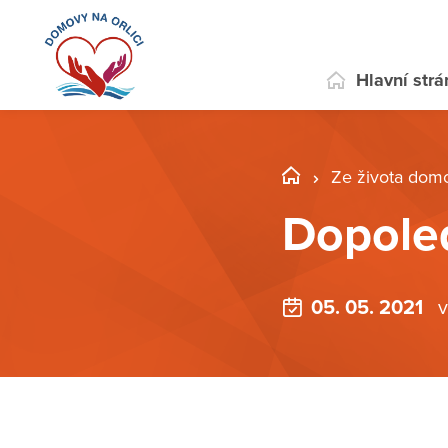
Hlavní str
Ze života dom
Dopoled
05. 05. 2021
v