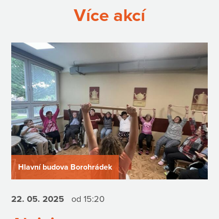
Více akcí
Hlavní budova Borohrádek
22. 05.
2025
od 15:20