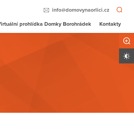
info@domovynaorlici.cz
irtuální prohlídka Domky Borohrádek
Kontakty
Zvětši
Vysoký 