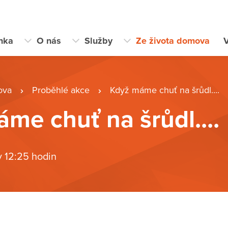
ánka
O nás
Služby
Ze života domova
V
ova
Proběhlé akce
Když máme chuť na šrůdl....
me chuť na šrůdl....
v 12:25 hodin