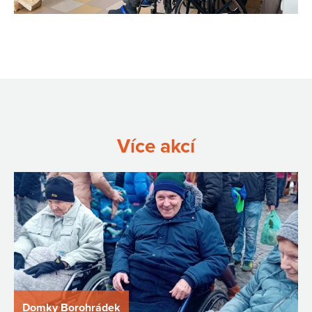
Více akcí
Domky Borohrádek