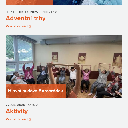
30. 11.
- 02. 12.
2025
15:00 - 12:41
Adventní trhy
Více o této akci
Hlavní budova Borohrádek
22. 05.
2025
od 15:20
Aktivity
Více o této akci