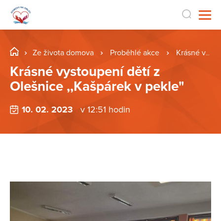
Ze života domova
Proběhlé akce
Krásné vystoupení dětí z Olešnice ,,Kašpárek v pekle"
Krásné vystoupení dětí z
Olešnice ,,Kašpárek v pekle"
10. 02. 2023
v 12:51 hodin