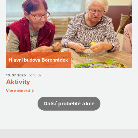
Hlavní budova Borohrádek
10. 07.
2025
od 16:07
Aktivity
Více o této akci
Další proběhlé akce