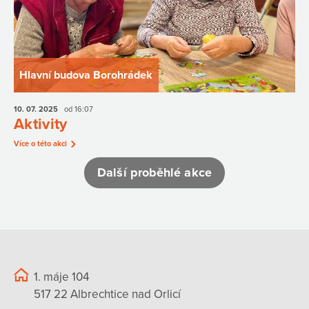
Hlavní budova Borohrádek
10. 07.
2025
od 16:07
Aktivity
Více o této akci
Další proběhlé akce
1. máje 104
517 22 Albrechtice nad Orlicí