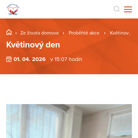
Ze života domova
Proběhlé akce
Květinový den
Květinový den
01. 04. 2026
v 15:07 hodin