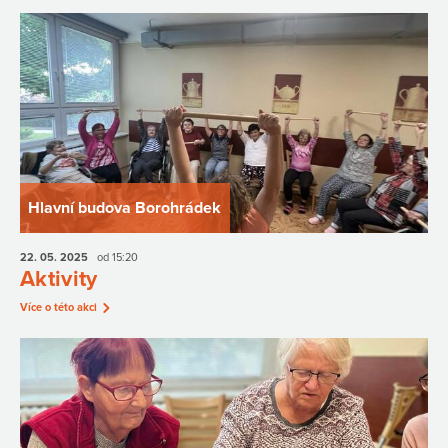
Hlavní budova Borohrádek
22. 05.
2025
od 15:20
Aktivity
Více o této akci