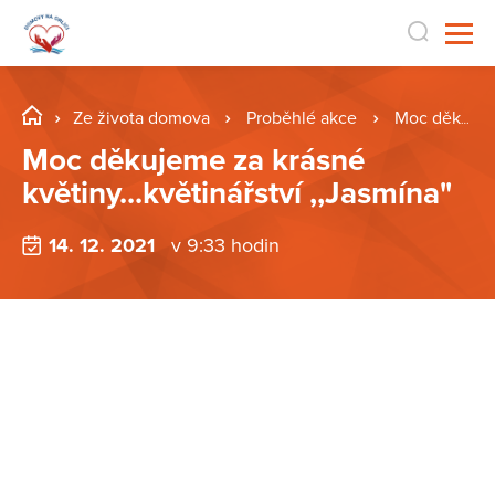
Ze života domova
Proběhlé akce
Moc děkujeme za krásné květiny...květinářství ,,Jasmína"
Moc děkujeme za krásné
květiny...květinářství ,,Jasmína"
14. 12. 2021
v 9:33 hodin