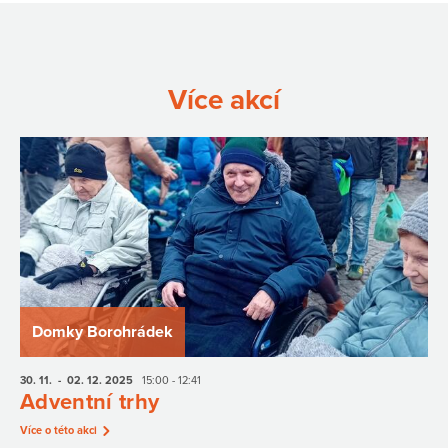
Více akcí
Domky Borohrádek
30. 11.
- 02. 12.
2025
15:00 - 12:41
Adventní trhy
Více o této akci