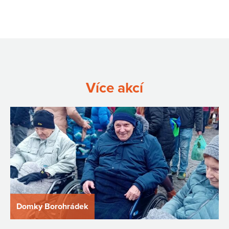
Více akcí
Domky Borohrádek