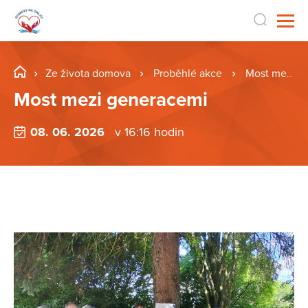
Ze života domova
Proběhlé akce
Most mezi generacemi
Most mezi generacemi
08. 06. 2026
v 16:16 hodin