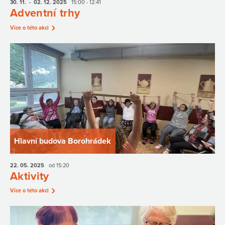
30. 11.
- 02. 12.
2025
15:00 - 12:41
Adventní trhy
Více o této akci
Hlavní budova Borohrádek
22. 05.
2025
od 15:20
Aktivity
Více o této akci