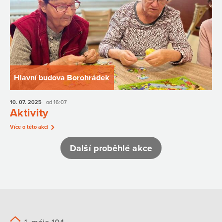
Hlavní budova Borohrádek
10. 07.
2025
od 16:07
Aktivity
Více o této akci
Další proběhlé akce