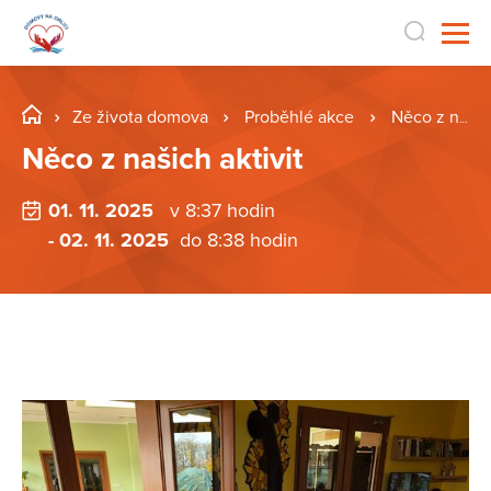
Ze života domova
Proběhlé akce
Něco z našich aktivit
Něco z našich aktivit
01. 11. 2025
v 8:37 hodin
- 02. 11. 2025
do 8:38 hodin