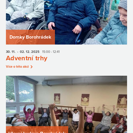
Domky Borohrádek
30. 11.
- 02. 12.
2025
15:00 - 12:41
Adventní trhy
Více o této akci