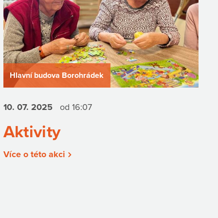
Hlavní budova Borohrádek
10. 07.
2025
od 16:07
Aktivity
Více o této akci