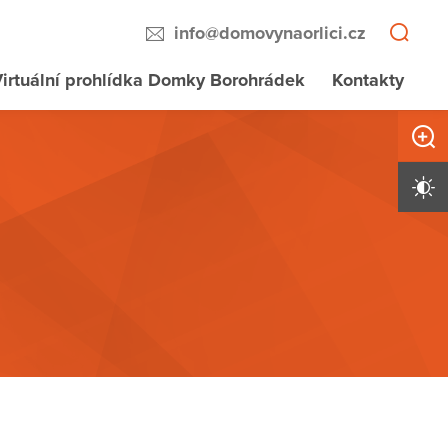
info@domovynaorlici.cz
irtuální prohlídka Domky Borohrádek
Kontakty
Zvětši
Vysoký 