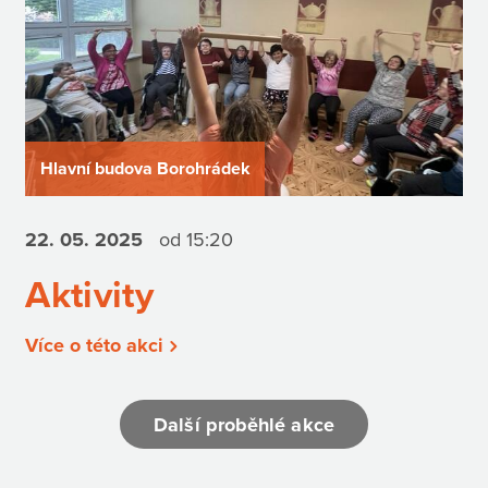
Hlavní budova Borohrádek
22. 05.
2025
od 15:20
Aktivity
Více o této akci
Další proběhlé akce