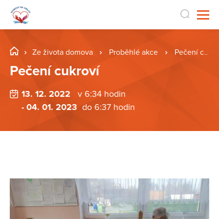
Ze života domova
Proběhlé akce
Pečení cukroví
Pečení cukroví
13. 12. 2022
v 6:34 hodin
- 04. 01. 2023
do 6:37 hodin