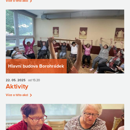
Více o této akci
Hlavní budova Borohrádek
22. 05.
2025
od 15:20
Aktivity
Více o této akci