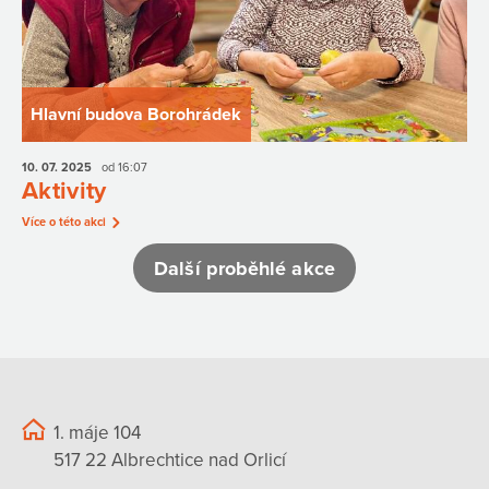
Hlavní budova Borohrádek
10. 07.
2025
od 16:07
Aktivity
Více o této akci
Další proběhlé akce
1. máje 104
517 22 Albrechtice nad Orlicí