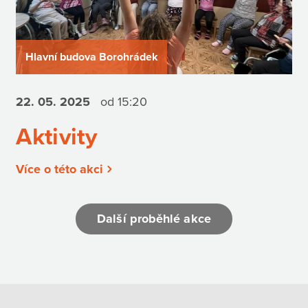
Hlavní budova Borohrádek
22. 05.
2025
od 15:20
Aktivity
Více o této akci
Další proběhlé akce