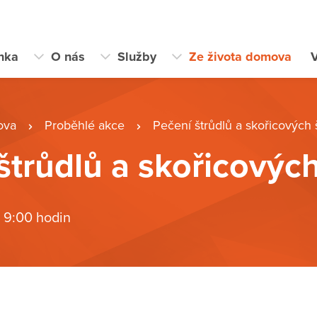
ánka
O nás
Služby
Ze života domova
V
ova
Proběhlé akce
Pečení štrůdlů a skořicových
štrůdlů a skořicovýc
 9:00 hodin