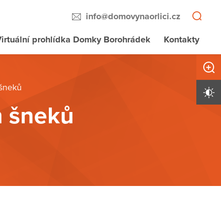
info@domovynaorlici.cz
irtuální prohlídka Domky Borohrádek
Kontakty
Zvětši
 šneků
Vysoký 
h šneků