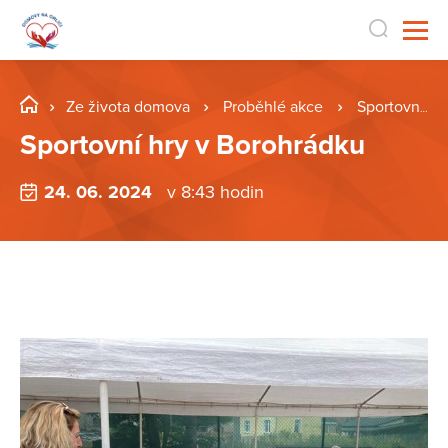
Ze života domova
Proběhlé akce
Sportovní hry v Borohrádku
Sportovní hry v Borohrádku
24. 06. 2024
v 8:43 hodin