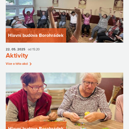
Hlavní budova Borohrádek
22. 05.
2025
od 15:20
Aktivity
Více o této akci
Hlavní budova Borohrádek