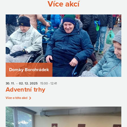
Více akcí
Domky Borohrádek
30. 11.
- 02. 12.
2025
15:00 - 12:41
Adventní trhy
Více o této akci