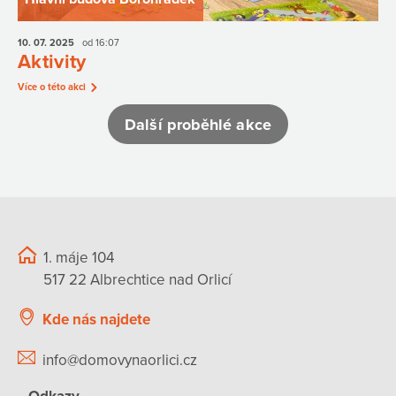
10. 07.
2025
od 16:07
Aktivity
Více o této akci
Další proběhlé akce
1. máje 104
517 22 Albrechtice nad Orlicí
Kde nás najdete
info@domovynaorlici.cz