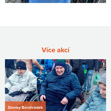
Více akcí
Domky Borohrádek