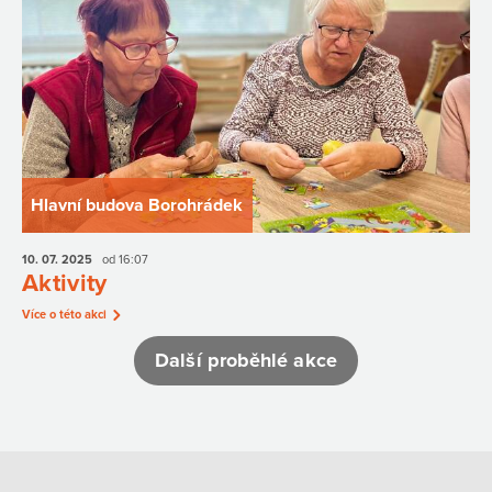
Hlavní budova Borohrádek
10. 07.
2025
od 16:07
Aktivity
Více o této akci
Další proběhlé akce