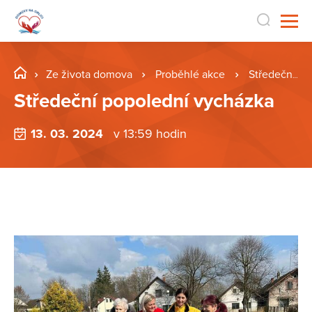
Ze života domova
Proběhlé akce
Středeční popolední vycházka
Středeční popolední vycházka
13. 03. 2024
v 13:59 hodin