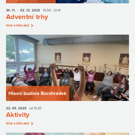
30. 11.
- 02. 12.
2025
15:00 - 12:41
Adventní trhy
Více o této akci
Hlavní budova Borohrádek
22. 05.
2025
od 15:20
Aktivity
Více o této akci