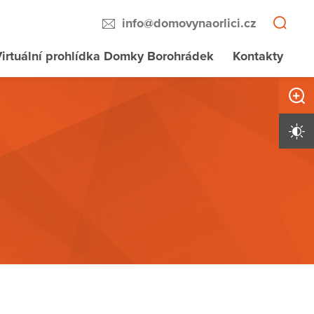
info@domovynaorlici.cz
irtuální prohlídka Domky Borohrádek
Kontakty
Zvětši
Vysoký 