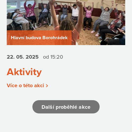
Hlavní budova Borohrádek
22. 05.
2025
od 15:20
Aktivity
Více o této akci
Další proběhlé akce