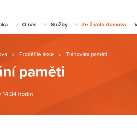
ánka
O nás
Služby
Ze života domova
V
ova
Proběhlé akce
Trénování paměti
ní paměti
v 14:34 hodin