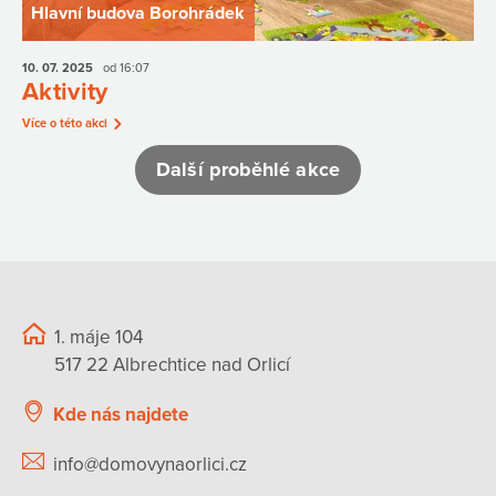
Hlavní budova Borohrádek
10. 07.
2025
od 16:07
Aktivity
Více o této akci
Další proběhlé akce
1. máje 104
517 22 Albrechtice nad Orlicí
Kde nás najdete
info@domovynaorlici.cz