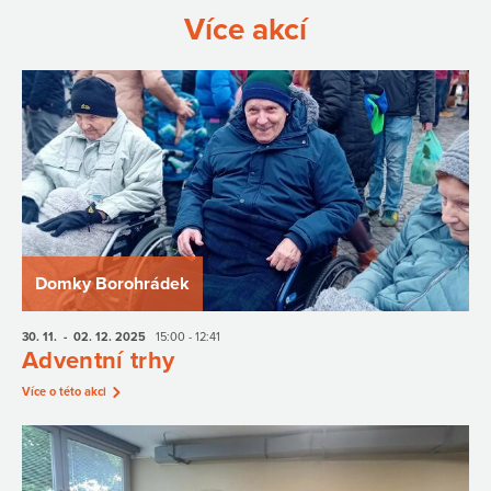
Více akcí
Domky Borohrádek
30. 11.
- 02. 12.
2025
15:00 - 12:41
Adventní trhy
Více o této akci