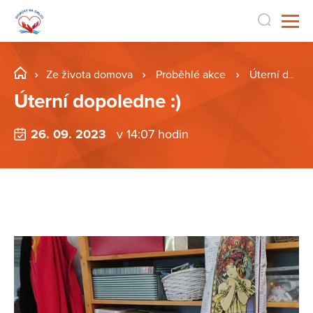
Ze života domova
Proběhlé akce
Úterní dopoledne :)
Úterní dopoledne :)
26. 09. 2023
v 14:07 hodin