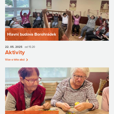
Hlavní budova Borohrádek
22. 05.
2025
od 15:20
Aktivity
Více o této akci