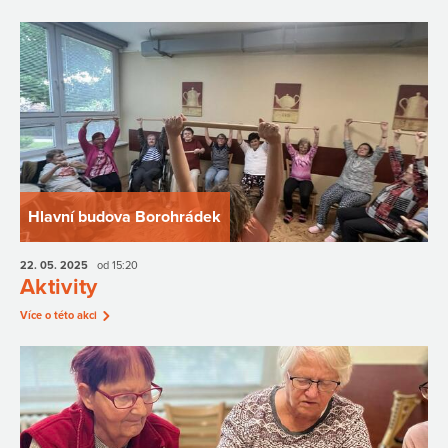
Hlavní budova Borohrádek
22. 05.
2025
od 15:20
Aktivity
Více o této akci