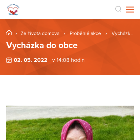
Ze života domova
Proběhlé akce
Vycházka do obce
Vycházka do obce
02. 05. 2022
v 14:08 hodin