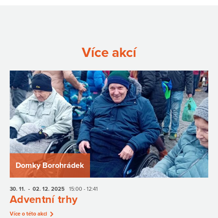
Více akcí
Domky Borohrádek
30. 11.
- 02. 12.
2025
15:00 - 12:41
Adventní trhy
Více o této akci