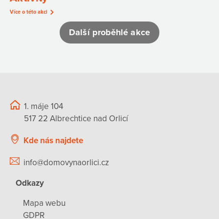
Více o této akci
Další proběhlé akce
1. máje 104
517 22 Albrechtice nad Orlicí
Kde nás najdete
info@domovynaorlici.cz
Odkazy
Mapa webu
GDPR