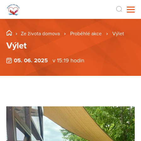
Ze života domova
Proběhlé akce
Výlet
Výlet
05. 06. 2025
v 15:19 hodin