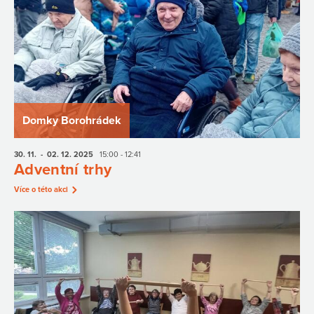
Domky Borohrádek
30. 11.
- 02. 12.
2025
15:00 - 12:41
Adventní trhy
Více o této akci