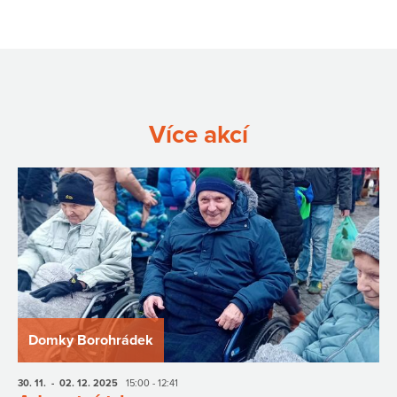
Více akcí
Domky Borohrádek
30. 11.
- 02. 12.
2025
15:00 - 12:41