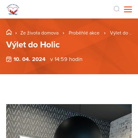
Ze života domova
Proběhlé akce
Výlet do Holic
Výlet do Holic
10. 04. 2024
v 14:59 hodin