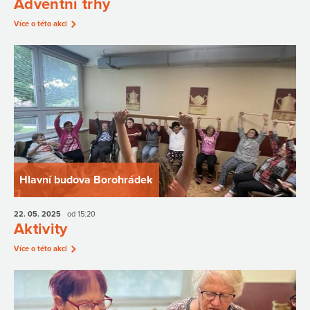
Adventní trhy
Více o této akci
Hlavní budova Borohrádek
22. 05.
2025
od 15:20
Aktivity
Více o této akci