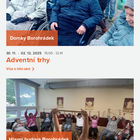
Domky Borohrádek
30. 11.
- 02. 12.
2025
15:00 - 12:41
Adventní trhy
Více o této akci
Hlavní budova Borohrádek