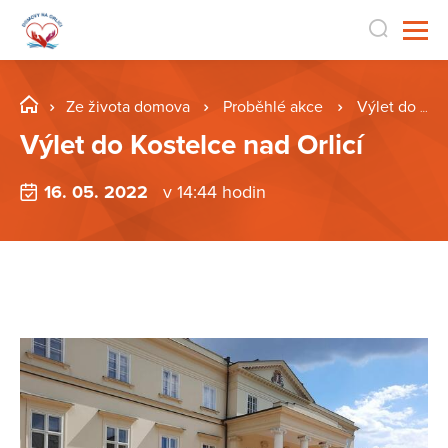
Ze života domova
Proběhlé akce
Výlet do Kostelce nad Orlicí
Výlet do Kostelce nad Orlicí
16. 05. 2022
v 14:44 hodin