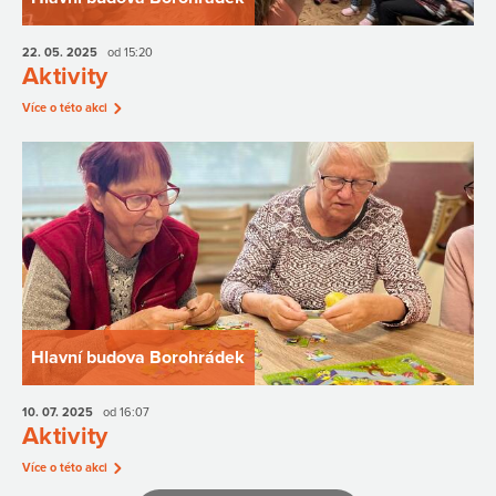
22. 05.
2025
od 15:20
Aktivity
Více o této akci
Hlavní budova Borohrádek
10. 07.
2025
od 16:07
Aktivity
Více o této akci