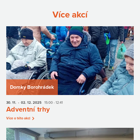
Více akcí
Domky Borohrádek
30. 11.
- 02. 12.
2025
15:00 - 12:41
Adventní trhy
Více o této akci