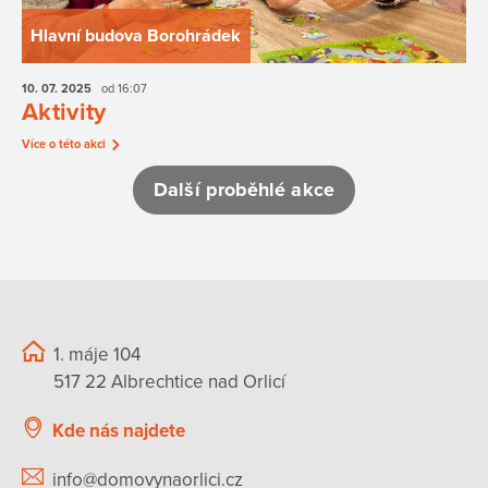
Hlavní budova Borohrádek
10. 07.
2025
od 16:07
Aktivity
Více o této akci
Další proběhlé akce
1. máje 104
517 22 Albrechtice nad Orlicí
Kde nás najdete
info@domovynaorlici.cz