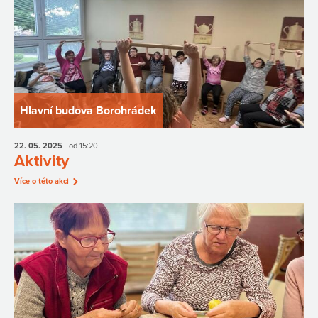
Hlavní budova Borohrádek
22. 05.
2025
od 15:20
Aktivity
Více o této akci