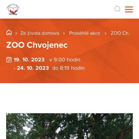
Ze života domova
Proběhlé akce
ZOO Chvojenec
ZOO Chvojenec
19. 10. 2023
v 9:00 hodin
- 24. 10. 2023
do 8:19 hodin