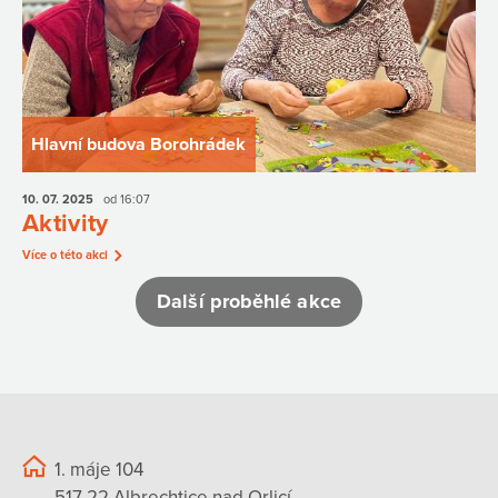
Hlavní budova Borohrádek
10. 07.
2025
od 16:07
Aktivity
Více o této akci
Další proběhlé akce
1. máje 104
517 22 Albrechtice nad Orlicí