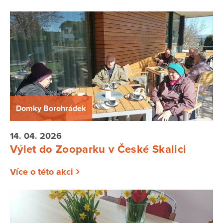
Domky Borohrádek
14. 04. 2026
Výlet do Zooparku v České Skalici
Více o této akci