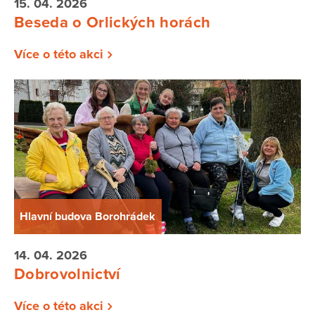
15. 04. 2026
Beseda o Orlických horách
Více o této akci
Hlavní budova Borohrádek
14. 04. 2026
Dobrovolnictví
Více o této akci