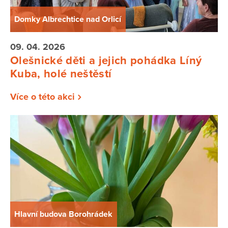
Domky Albrechtice nad Orlicí
09. 04. 2026
Olešnické děti a jejich pohádka Líný
Kuba, holé neštěstí
Více o této akci
Hlavní budova Borohrádek