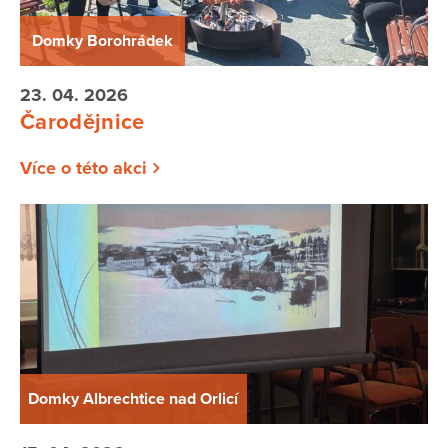
Domky Borohrádek
23. 04. 2026
Čarodějnice
Více o této akci
Domky Albrechtice nad Orlicí