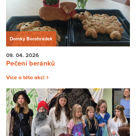
Domky Borohrádek
09. 04. 2026
Pečení beránků
Více o této akci